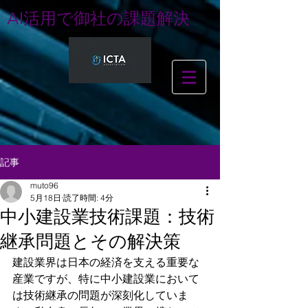
AI活用で御社の課題解決
記事
muto96
5月18日
読了時間: 4分
中小建設業技術課題：技術
継承問題とその解決策
建設業界は日本の経済を支える重要な
産業ですが、特に中小建設業において
は技術継承の問題が深刻化していま